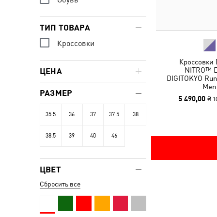
ТИП ТОВАРА
Кроссовки
Кроссовки 
NITRO™ El
ЦЕНА
DIGITOKYO Run
Men
РАЗМЕР
5 490,00 ₴
1
35.5
36
37
37.5
38
38.5
39
40
46
ЦВЕТ
Сбросить все