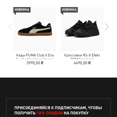
НОВИНКА
НОВИНКА
-50%
Кеды PUMA Club II Era
Кроссовки RS-X Efekt
Кед
Suede Sneakers Unisex
PRM Sneakers
3990,00 ₴
6490,00 ₴
1
ПРИСОЕДИНЯЙСЯ К ПОДПИСЧИКАМ, ЧТОБЫ
ПОЛУЧИТЬ
10% СКИДКИ
НА ПОКУПКУ