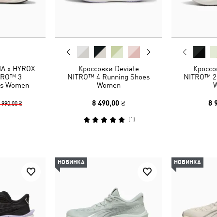
A x HYROX
Кроссовки Deviate
Кроссо
TRO™ 3
NITRO™ 4 Running Shoes
NITRO™ 2
es Women
Women
8 490,00 ₴
8 
 990,00 ₴
(
1
)
НОВИНКА
НОВИНКА