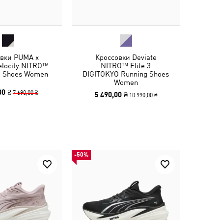
овки PUMA x
Кроссовки Deviate
elocity NITRO™
NITRO™ Elite 3
g Shoes Women
DIGITOKYO Running Shoes
Women
00 ₴
7 690,00 ₴
5 490,00 ₴
10 990,00 ₴
-50%