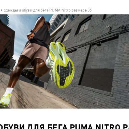
я одежды и обуви для бега PUMA Nitro размера 36
БУВИ ДЛЯ БЕГА PUMA NITRO Р