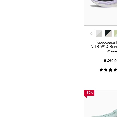
Кроссовки 
NITRO™ 4 Runn
Wome
8 490,0
-30%