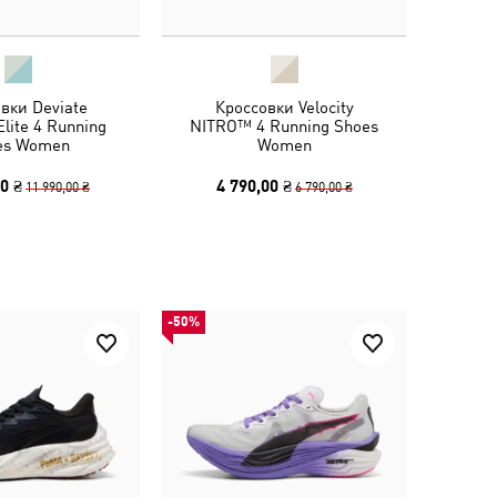
вки Deviate
Кроссовки Velocity
lite 4 Running
NITRO™ 4 Running Shoes
es Women
Women
0 ₴
4 790,00 ₴
11 990,00 ₴
6 790,00 ₴
-50%