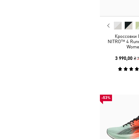
Кроссовки 
NITRO™ 4 Runn
Wome
3 990,00 ₴
7
-53%