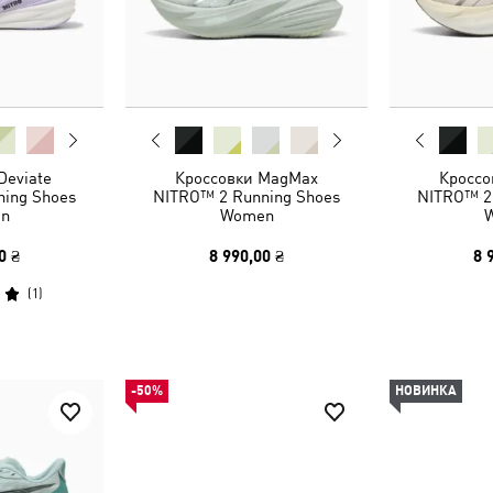
Deviate
Кроссовки MagMax
Кроссо
ing Shoes
NITRO™ 2 Running Shoes
NITRO™ 2
n
Women
0 ₴
8 990,00 ₴
8 
(
1
)
-50%
НОВИНКА