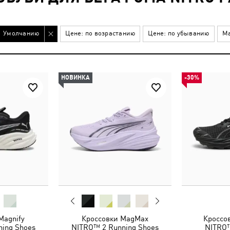
Умолчанию
Цене: по возрастанию
Цене: по убыванию
Ма
НОВИНКА
-30%
Magnify
Кроссовки MagMax
Кроссов
ing Shoes
NITRO™ 2 Running Shoes
NITRO™