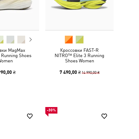
вки MagMax
Кроссовки FAST-R
 Running Shoes
NITRO™ Elite 3 Running
Women
Shoes Women
990,00 ₴
7 490,00 ₴
14 990,00 ₴
-30%