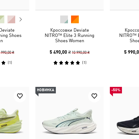
Deviate
Кроссовки Deviate
Кроссо
ing Shoes
NITRO™ Elite 3 Running
NITRO™ E
n
Shoes Women
Sho
5 490,00 ₴
5 990,0
 990,00 ₴
10 990,00 ₴
(
1
)
(
1
)
НОВИНКА
-50%