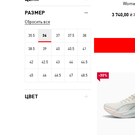
Wome
РАЗМЕР
3 740,00 ₴
7
Сбросить все
35.5
36
37
37.5
38
38.5
39
40
40.5
41
42
42.5
43
44
44.5
45
46
46.5
47
48.5
-30%
ЦВЕТ