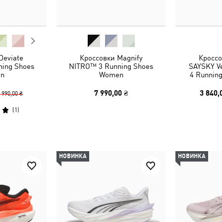
Deviate
Кроссовки Magnify
Кросс
ing Shoes
NITRO™ 3 Running Shoes
SAYSKY V
n
Women
4 Runnin
7 990,00 ₴
3 840,
 990,00 ₴
(
1
)
НОВИНКА
НОВИНКА