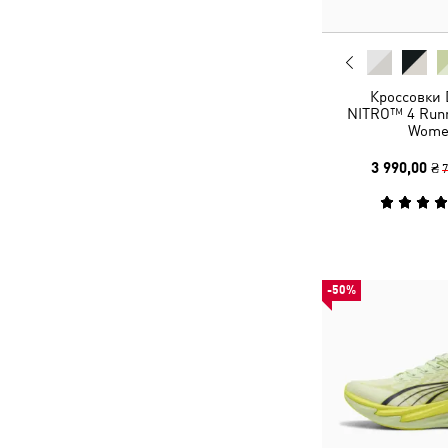
Кроссовки 
NITRO™ 4 Runn
Wome
3 990,00 ₴
7
-50%