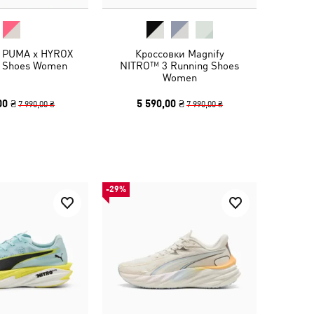
 PUMA x HYROX
Кроссовки Magnify
4 Shoes Women
NITRO™ 3 Running Shoes
Women
00 ₴
5 590,00 ₴
7 990,00 ₴
7 990,00 ₴
-29%