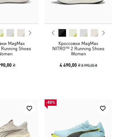
вки MagMax
Кроссовки MagMax
 Running Shoes
NITRO™ 2 Running Shoes
Women
Women
990,00 ₴
4 490,00 ₴
8 990,00 ₴
-50%