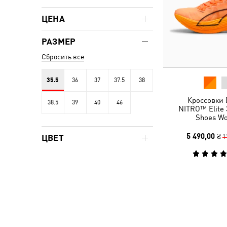
ЦЕНА
РАЗМЕР
Сбросить все
35.5
36
37
37.5
38
Кроссовки 
38.5
39
40
46
NITRO™ Elite 
Shoes W
5 490,00 ₴
1
ЦВЕТ