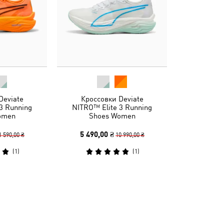
Deviate
Кроссовки Deviate
3 Running
NITRO™ Elite 3 Running
omen
Shoes Women
5 490,00 ₴
1 590,00 ₴
10 990,00 ₴
(
1
)
(
1
)