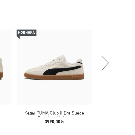
НОВИНКА
-30%
Кеды PUMA Club II Era Suede
Шлепанцы Karme
Sneakers Unisex
Sl
3990,00 ₴
2240,00