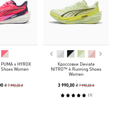
 PUMA x HYROX
Кроссовки Deviate
4 Shoes Women
NITRO™ 4 Running Shoes
Women
00 ₴
3 990,00 ₴
7 990,00 ₴
7 990,00 ₴
(
1
)