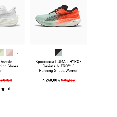
Deviate
Кроссовки PUMA x HYROX
ing Shoes
Deviate NITRO™ 3
n
Running Shoes Women
4 240,00 ₴
 990,00 ₴
8 990,00 ₴
(
1
)