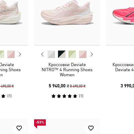
Deviate
Кроссовки Deviate
Кроссовки
ing Shoes
NITRO™ 4 Running Shoes
Deviate 
n
Women
5 940,00 ₴
3 990,
 490,00 ₴
8 490,00 ₴
(
1
)
(
1
)
-53%