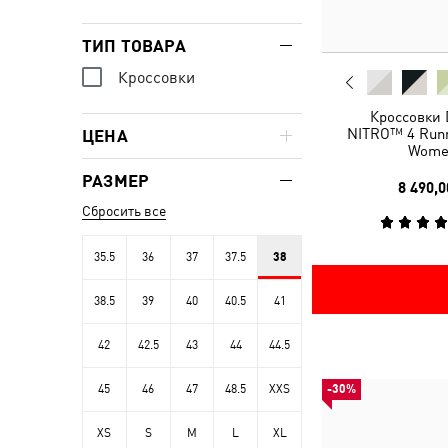
ТИП ТОВАРА
Кроссовки
Кроссовки 
NITRO™ 4 Runn
ЦЕНА
Wome
РАЗМЕР
8 490,0
Сбросить все
35.5
36
37
37.5
38
38.5
39
40
40.5
41
42
42.5
43
44
44.5
45
46
47
48.5
XXS
-30%
XS
S
M
L
XL