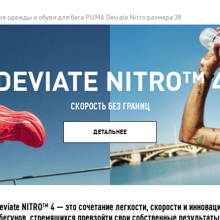
я одежды и обуви для бега PUMA Deviate Nitro размера 38
DEVIATE NITRO™ 
СКОРОСТЬ БЕЗ ГРАНИЦ
ДЕТАЛЬНЕЕ
eviate NITRO™ 4 — это сочетание легкости, скорости и иннова
бегунов, стремящихся превзойти свои собственные результаты