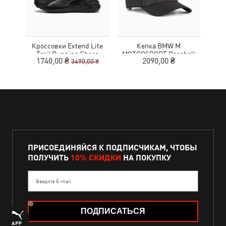
Кроссовки Extend Lite
Кепка BMW M
Футб
Trail Running Shoes
MOTORSPORT Baseball
1740,00 ₴
2090,00 ₴
1
3490,00 ₴
Cap
ПРИСОЕДИНЯЙСЯ К ПОДПИСЧИКАМ, ЧТОБЫ
ПОЛУЧИТЬ
10% СКИДКИ
НА ПОКУПКУ
Введите E-mail
ПОДПИСАТЬСЯ