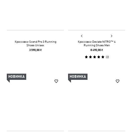
Кроссовки Scend Pro 3 Running
Кроссовки Deviate NITRO™ 4
Shoes Unisex
Running Shoes Men
3 590,00 ₴
8 490,00 ₴
(
2
)
НОВИНКА
НОВИНКА