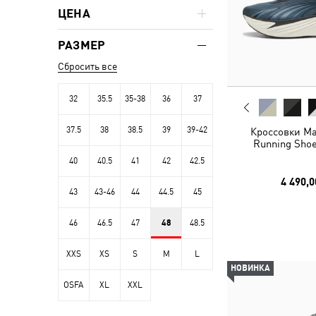
ЦЕНА
РАЗМЕР
Сбросить все
32
35.5
35-38
36
37
37.5
38
38.5
39
39-42
Кроссовки Ma
Running Shoe
40
40.5
41
42
42.5
4 490,0
43
43-46
44
44.5
45
46
46.5
47
48
48.5
XXS
XS
S
M
L
НОВИНКА
OSFA
XL
XXL