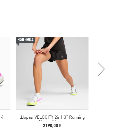
НОВИНКА
НОВИНКА
 4
Шорты VELOCITY 2in1 3" Running
Футболка TAD ESS
Shorts Women
Tee
2190,00 ₴
1290