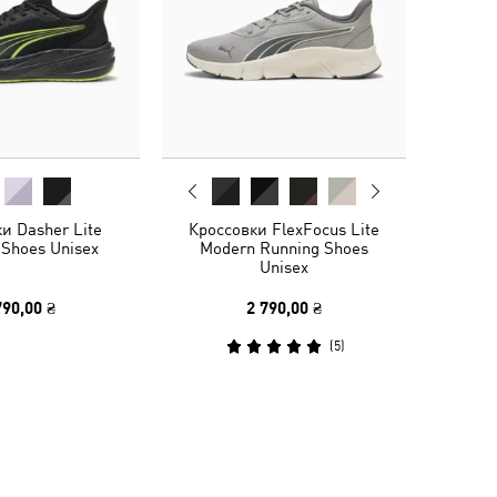
и Dasher Lite
Кроссовки FlexFocus Lite
 Shoes Unisex
Modern Running Shoes
Unisex
790,00 ₴
2 790,00 ₴
(
5
)