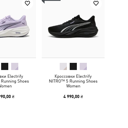
ки Electrify
Кроссовки Electrify
 Running Shoes
NITRO™ 5 Running Shoes
Women
Women
990,00 ₴
4 990,00 ₴