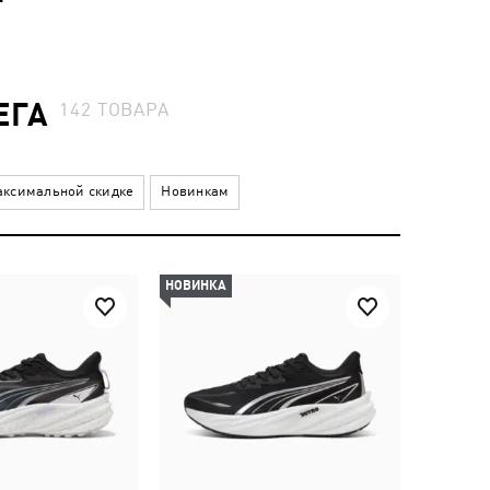
ЕГА
142
ТОВАРА
ксимальной скидке
Новинкам
НОВИНКА