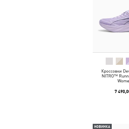
Кроссовки Dev
NITRO™ Runni
Wome
7 490,0
НОВИНКА