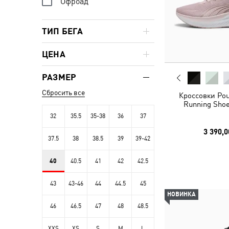
Офроад
ТИП БЕГА
ЦЕНА
РАЗМЕР
Сбросить все
Кроссовки Pou
Running Shoe
32
35.5
35-38
36
37
3 390,0
37.5
38
38.5
39
39-42
40
40.5
41
42
42.5
43
43-46
44
44.5
45
НОВИНКА
46
46.5
47
48
48.5
XXS
XS
S
M
L