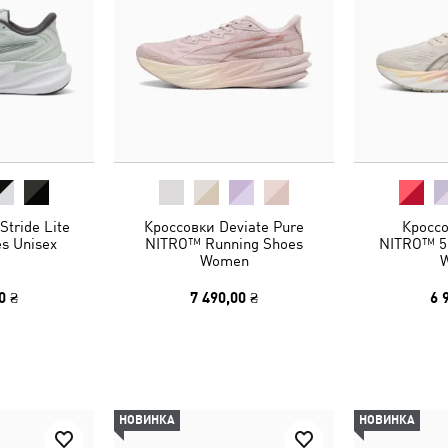
tride Lite
Кроссовки Deviate Pure
Кроссо
s Unisex
NITRO™ Running Shoes
NITRO™ 5
Women
0 ₴
7 490,00 ₴
6 
НОВИНКА
НОВИНКА