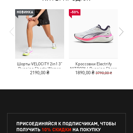
НОВИНКА
-50%
НОВ
Шорты VELOCITY 2in1 3"
Кроссовки Electrify
Футб
Running Shorts Women
NITRO™ 4 Running Shoes
Aero
2190,00 ₴
1890,00 ₴
3790,00 ₴
Youth
ПРИСОЕДИНЯЙСЯ К ПОДПИСЧИКАМ, ЧТОБЫ
ПОЛУЧИТЬ
10% СКИДКИ
НА ПОКУПКУ