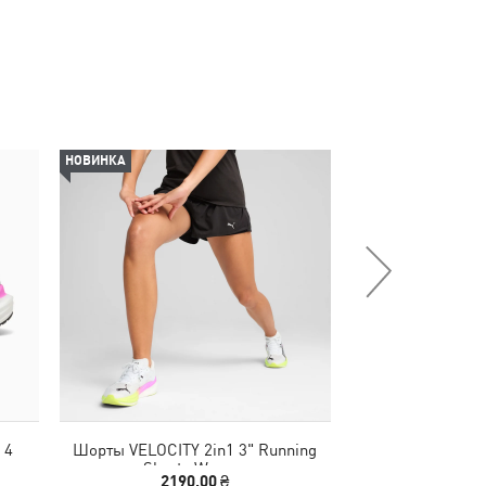
НОВИНКА
 4
Шорты VELOCITY 2in1 3" Running
Футболка Posteri
Shorts Women
M
2190,00 ₴
1390