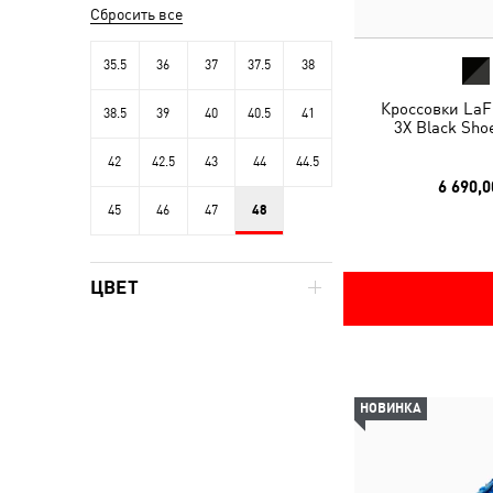
Сбросить все
35.5
36
37
37.5
38
Кроссовки LaF
38.5
39
40
40.5
41
3X Black Sho
42
42.5
43
44
44.5
6 690,0
45
46
47
48
ЦВЕТ
НОВИНКА