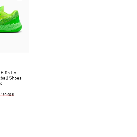
B.05 Lo
tball Shoes
x
 190,00 ₴