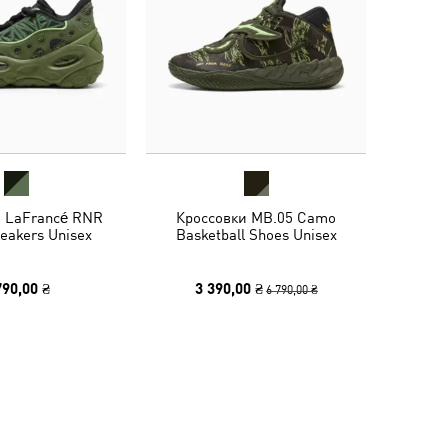
и LaFrancé RNR
Кроссовки MB.05 Camo
eakers Unisex
Basketball Shoes Unisex
790,00 ₴
3 390,00 ₴
6 790,00 ₴