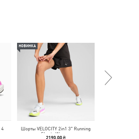
НОВИНКА
НОВИНКА
 4
Шорты VELOCITY 2in1 3" Running
Футболка TAD ESS
Shorts Women
Tee
2190,00 ₴
1290