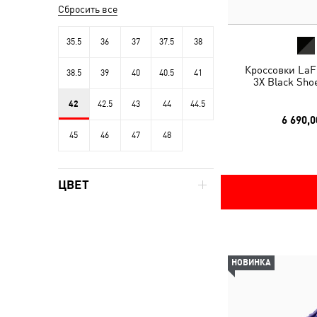
Сбросить все
35.5
36
37
37.5
38
Кроссовки LaF
38.5
39
40
40.5
41
3X Black Sho
42
42.5
43
44
44.5
6 690,0
45
46
47
48
ЦВЕТ
НОВИНКА