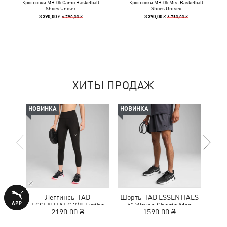
Кроссовки MB.05 Camo Basketball
Кроссовки MB.05 Mist Basketball
Shoes Unisex
Shoes Unisex
6 790,00 ₴
6 790,00 ₴
3 390,00 ₴
3 390,00 ₴
ХИТЫ ПРОДАЖ
НОВИНКА
НОВИНКА
-50%
Леггинсы TAD
Шорты TAD ESSENTIALS
Кр
ESSENTIALS 7/8 Tigths
5" Woven Shorts Men
NITR
2190,00 ₴
1590,00 ₴
1
Women