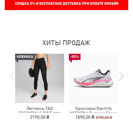
СКИДКА
5%
И БЕСПЛАТНАЯ ДОСТАВКА ПРИ ОПЛАТЕ ОНЛАЙН
ХИТЫ ПРОДАЖ
НОВИНКА
-50%
-50%
Леггинсы TAD
Кроссовки Electrify
ESSENTIALS 7/8 Tigths
NITRO™ 4 Running Shoes
MOT
2190,00 ₴
1890,00 ₴
9
3790,00 ₴
Women
Youth