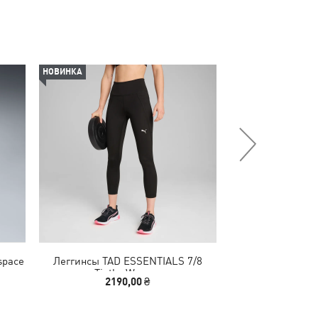
НОВИНКА
НОВИНКА
space
Леггинсы TAD ESSENTIALS 7/8
Кепка BMW 
Tigths Women
Baseb
2190,00 ₴
2090