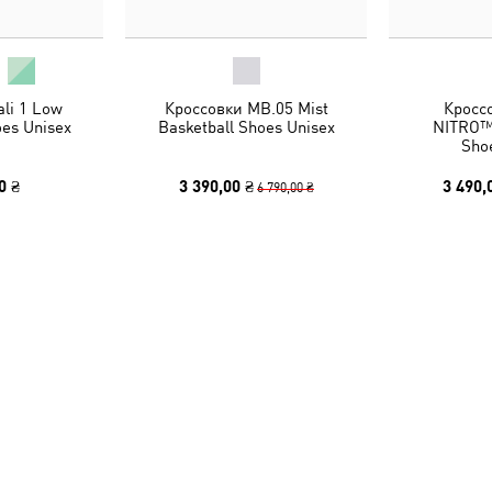
li 1 Low
Кроссовки MB.05 Mist
Кроссо
oes Unisex
Basketball Shoes Unisex
NITRO™ 
Sho
0 ₴
3 390,00 ₴
3 490,
6 790,00 ₴