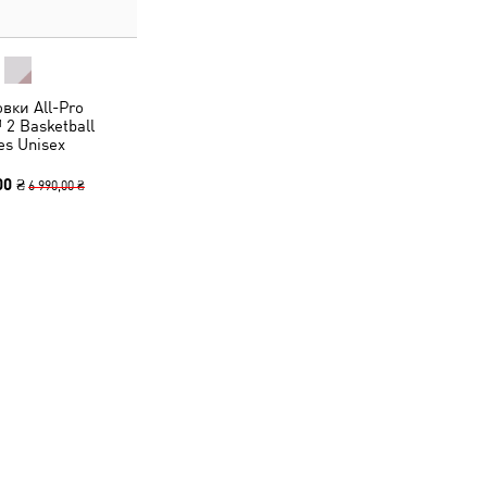
вки All-Pro
2 Basketball
es Unisex
00 ₴
6 990,00 ₴