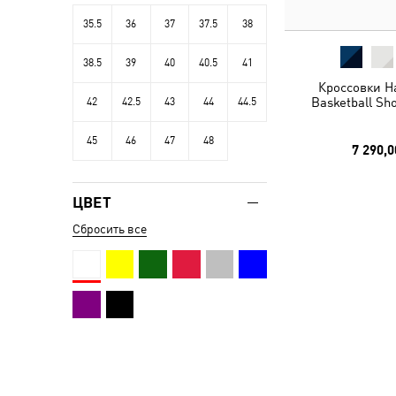
35.5
36
37
37.5
38
38.5
39
40
40.5
41
Кроссовки Ha
Basketball Sh
42
42.5
43
44
44.5
45
46
47
48
7 290,0
ЦВЕТ
Сбросить все