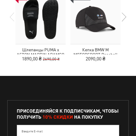
Шлепанцы PUMA x
Кепка BMW M
Рюк
ASTON MARTIN ARAMCO
MOTORSPORT Baseball
MA
1890,00 ₴
2090,00 ₴
2690,00 ₴
F1® TEAM Leadcat
Cap
TE
Sandals Unisex
ПРИСОЕДИНЯЙСЯ К ПОДПИСЧИКАМ, ЧТОБЫ
ПОЛУЧИТЬ
10% СКИДКИ
НА ПОКУПКУ
Введите E-mail