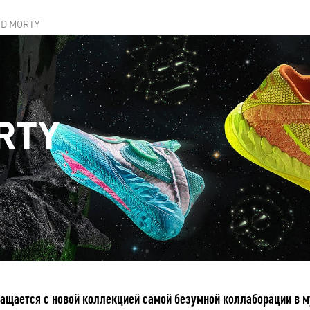
ND MORTY
RTY
щается с новой коллекцией самой безумной коллаборации в м