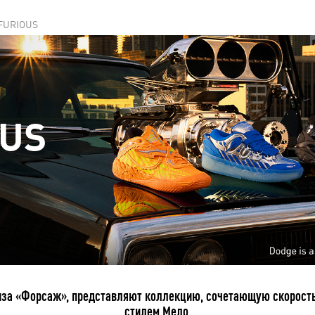
 FURIOUS
OUS
ншиза «Форсаж», представляют коллекцию, сочетающую скорост
стилем Мело.