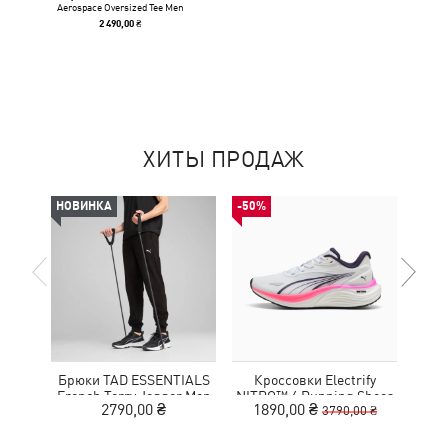
Aerospace Oversized Tee Men
2 490,00 ₴
ХИТЫ ПРОДАЖ
НОВИНКА
-50%
-50%
Брюки TAD ESSENTIALS
Кроссовки Electrify
French Terry Jogger Men
NITRO™ 4 Running Shoes
MOT
2790,00 ₴
1890,00 ₴
9
3790,00 ₴
Youth