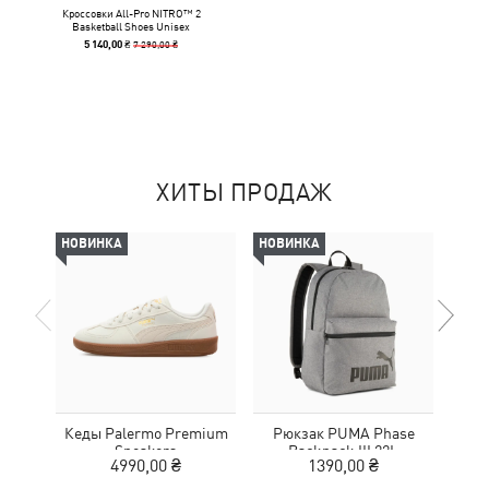
Кроссовки All-Pro NITRO™ 2
Basketball Shoes Unisex
7 290,00 ₴
5 140,00 ₴
ХИТЫ ПРОДАЖ
НОВИНКА
НОВИНКА
-30%
Кеды Palermo Premium
Рюкзак PUMA Phase
Шлеп
Sneakers
Backpack III 22L
4990,00 ₴
1390,00 ₴
2