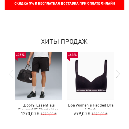
СКИДКА
5%
И БЕСПЛАТНАЯ ДОСТАВКА ПРИ ОПЛАТЕ ОНЛАЙН
ХИТЫ ПРОДАЖ
-28%
-63%
-53%
Шорты Essentials
Бра Women's Padded Bra
Кр
Elevated 9" Shorts Men
1 Pack
1290,00 ₴
699,00 ₴
1
1790,00 ₴
1890,00 ₴