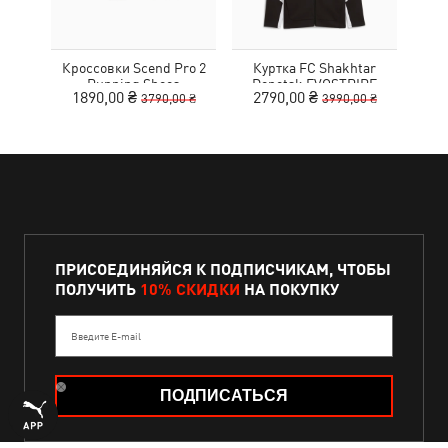
Кроссовки Scend Pro 2
Куртка FC Shakhtar
Кр
Running Shoes
Donetsk EVOSTRIPE
NITR
1890,00 ₴
2790,00 ₴
1
3790,00 ₴
3990,00 ₴
Hooded Jacket
ПРИСОЕДИНЯЙСЯ К ПОДПИСЧИКАМ, ЧТОБЫ
ПОЛУЧИТЬ
10% СКИДКИ
НА ПОКУПКУ
Введите E-mail
ПОДПИСАТЬСЯ