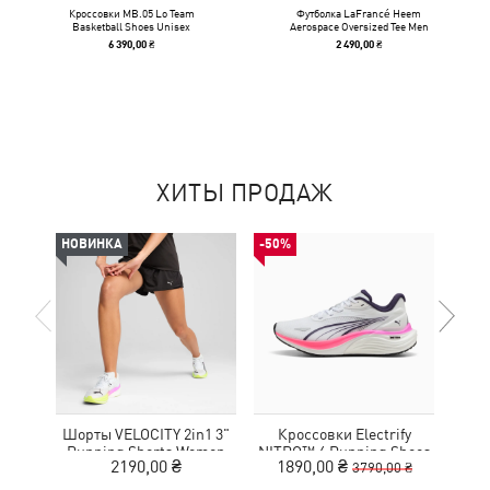
Кроссовки MB.05 Lo Team
Футболка LaFrancé Heem
Basketball Shoes Unisex
Aerospace Oversized Tee Men
6 390,00 ₴
2 490,00 ₴
ХИТЫ ПРОДАЖ
НОВИНКА
-50%
НОВ
Шорты VELOCITY 2in1 3"
Кроссовки Electrify
Футб
Running Shorts Women
NITRO™ 4 Running Shoes
Aero
2190,00 ₴
1890,00 ₴
3790,00 ₴
Youth