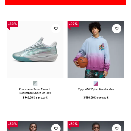
-30%
-29%
Кроссовки Scoot Zeros III
Худи ATW Dylan Hoodie Men
Basketball Shoes Unisex
5 590,00 ₴
5 090,00 ₴
3 940,00 ₴
3 590,00 ₴
-50%
-50%