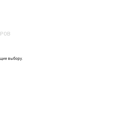
АРОВ
щие выбору.