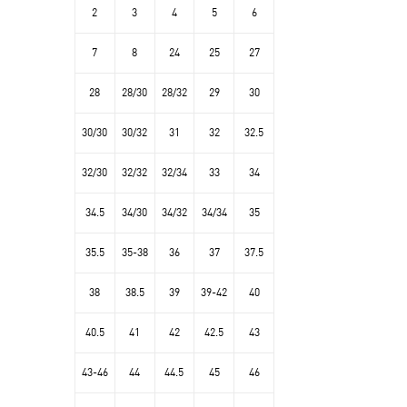
2
3
4
5
6
7
8
24
25
27
28
28/30
28/32
29
30
30/30
30/32
31
32
32.5
32/30
32/32
32/34
33
34
34.5
34/30
34/32
34/34
35
35.5
35-38
36
37
37.5
38
38.5
39
39-42
40
40.5
41
42
42.5
43
43-46
44
44.5
45
46