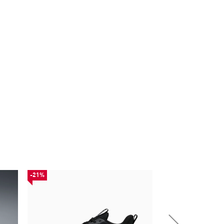
-21%
-50%