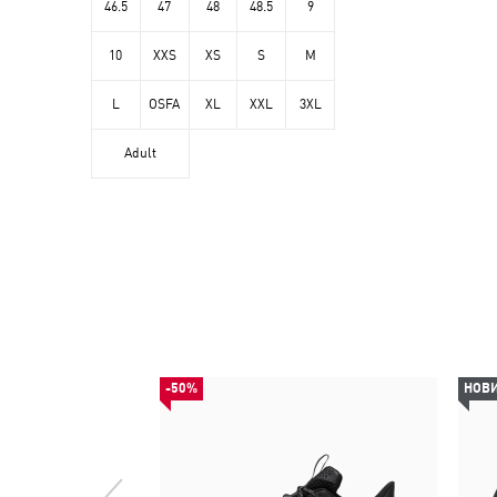
46.5
47
48
48.5
9
10
XXS
XS
S
M
L
OSFA
XL
XXL
3XL
Adult
-50%
НОВ