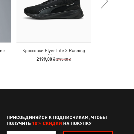
ome
Кроссовки Flyer Lite 3 Running
Кроссовки Dispe
Shoes
Sh
2199,00 ₴
1740,00
2790,00 ₴
ПРИСОЕДИНЯЙСЯ К ПОДПИСЧИКАМ, ЧТОБЫ
ПОЛУЧИТЬ
10% СКИДКИ
НА ПОКУПКУ