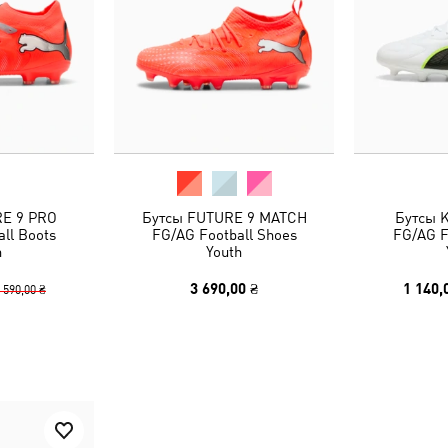
RE 9 PRO
Бутсы FUTURE 9 MATCH
Бутсы 
ll Boots
FG/AG Football Shoes
FG/AG F
h
Youth
3 690,00 ₴
1 140,
 590,00 ₴