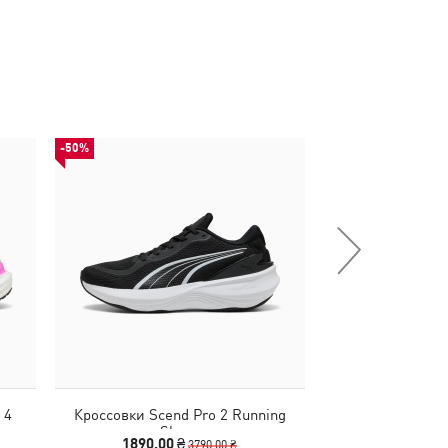
-50%
НОВИНКА
 4
Кроссовки Scend Pro 2 Running
Кепка BMW 
Shoes
Baseb
1890,00 ₴
2090
3790,00 ₴