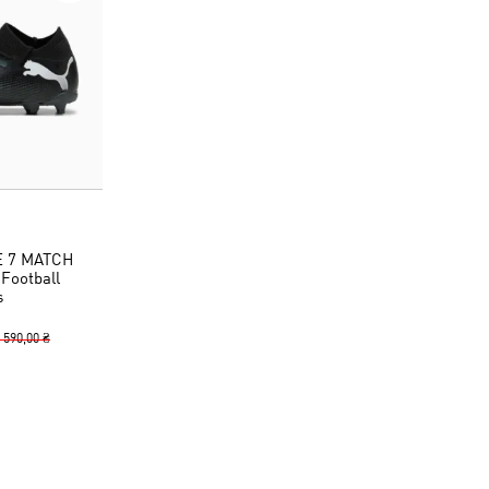
E 7 MATCH
Football
s
 590,00 ₴