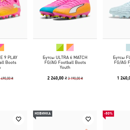
E 9 PLAY
Бутсы ULTRA 6 MATCH
Бутсы F
ll Boots
FG/AG Football Boots
FG/AG F
h
Youth
2 240,00 ₴
1 240,
 490,00 ₴
3 190,00 ₴
НОВИНКА
-50%