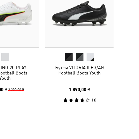
KING 20 PLAY
Бутсы VITORIA II FG/AG
ootball Boots
Football Boots Youth
Youth
00 ₴
1 890,00 ₴
2 290,00 ₴
(
1
)