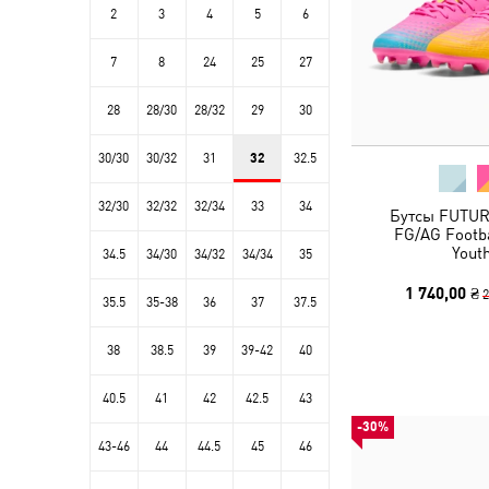
2
3
4
5
6
7
8
24
25
27
28
28/30
28/32
29
30
30/30
30/32
31
32
32.5
32/30
32/32
32/34
33
34
Бутсы FUTUR
FG/AG Footba
Yout
34.5
34/30
34/32
34/34
35
1 740,00 ₴
2
35.5
35-38
36
37
37.5
38
38.5
39
39-42
40
40.5
41
42
42.5
43
-30%
43-46
44
44.5
45
46