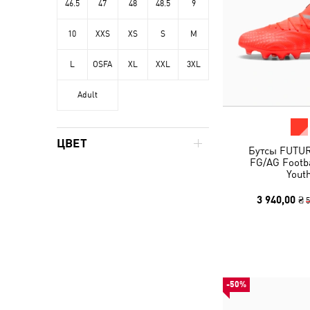
46.5
47
48
48.5
9
10
XXS
XS
S
M
L
OSFA
XL
XXL
3XL
Adult
ЦВЕТ
Бутсы FUTU
FG/AG Footba
Yout
3 940,00 ₴
5
-50%