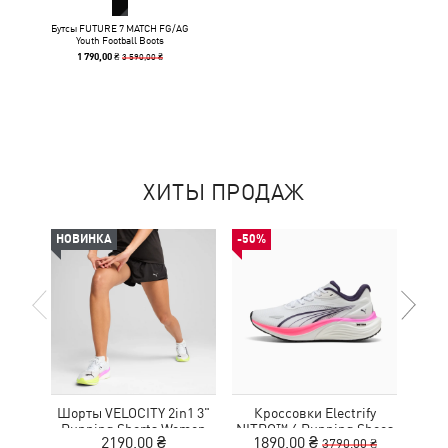
Бутсы FUTURE 7 MATCH FG/AG
Youth Football Boots
3 590,00 ₴
1 790,00 ₴
ХИТЫ ПРОДАЖ
НОВИНКА
-50%
НОВ
Шорты VELOCITY 2in1 3"
Кроссовки Electrify
Футб
Running Shorts Women
NITRO™ 4 Running Shoes
Aero
2190,00 ₴
1890,00 ₴
3790,00 ₴
Youth