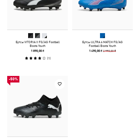
Бутсы VITORIA II FG/AG Football
Бутсы ULTRA 6 MATCH FG/AG
Boots Youth
Football Boots Youth
2 990,00 ₴
1 890,00 ₴
1 490,00 ₴
(
1
)
-50%