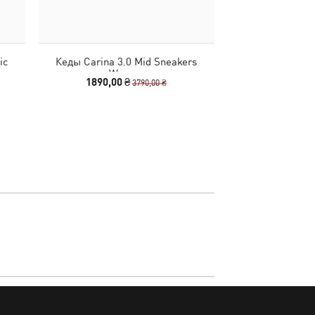
ic
Кеды Carina 3.0 Mid Sneakers
Кепка Vint
Women
1890,00 ₴
1640,00
3790,00 ₴