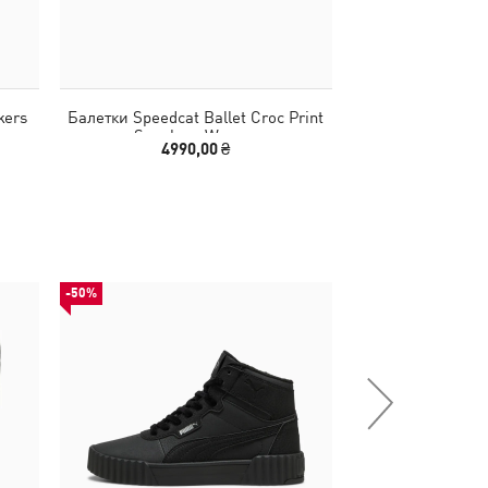
kers
Балетки Speedcat Ballet Croc Print
Босоножки Speed
Sneakers Women
4990,00 ₴
3990
-50%
-28%