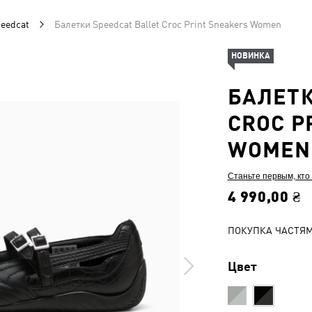
eedcat
Балетки Speedcat Ballet Croc Print Sneakers Women
НОВИНКА
БАЛЕТК
CROC P
WOMEN
Станьте первым, кто
4 990,00 ₴
ПОКУПКА ЧАСТЯ
Цвет