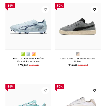
-50%
-50%
Бутсы ULTRA 6 MATCH FG/AG
Кеды Suede XL Shadow Sneakers
Football Boots Unisex
Unisex
4 190,00 ₴
5 790,00 ₴
2 090,00 ₴
2 890,00 ₴
-50%
-50%