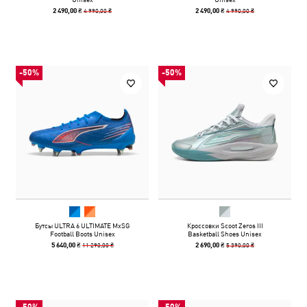
4 990,00 ₴
4 990,00 ₴
2 490,00 ₴
2 490,00 ₴
-50%
-50%
Бутсы ULTRA 6 ULTIMATE MxSG
Кроссовки Scoot Zeros III
Football Boots Unisex
Basketball Shoes Unisex
11 290,00 ₴
5 390,00 ₴
5 640,00 ₴
2 690,00 ₴