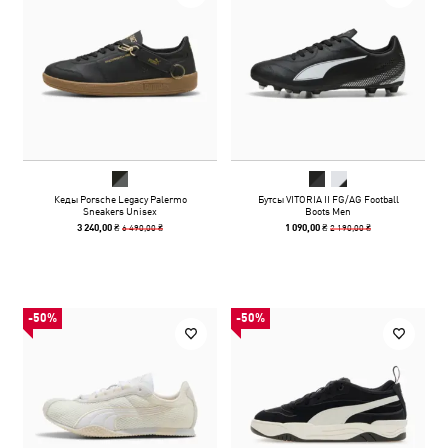
Кеды Porsche Legacy Palermo
Бутсы VITORIA II FG/AG Football
Sneakers Unisex
Boots Men
6 490,00 ₴
2 190,00 ₴
3 240,00 ₴
1 090,00 ₴
-50%
-50%