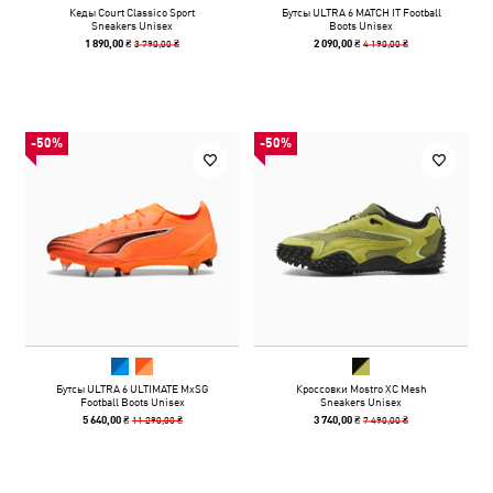
Кеды Court Classico Sport
Бутсы ULTRA 6 MATCH IT Football
Sneakers Unisex
Boots Unisex
3 790,00 ₴
4 190,00 ₴
1 890,00 ₴
2 090,00 ₴
-50%
-50%
Бутсы ULTRA 6 ULTIMATE MxSG
Кроссовки Mostro XC Mesh
Football Boots Unisex
Sneakers Unisex
11 290,00 ₴
7 490,00 ₴
5 640,00 ₴
3 740,00 ₴