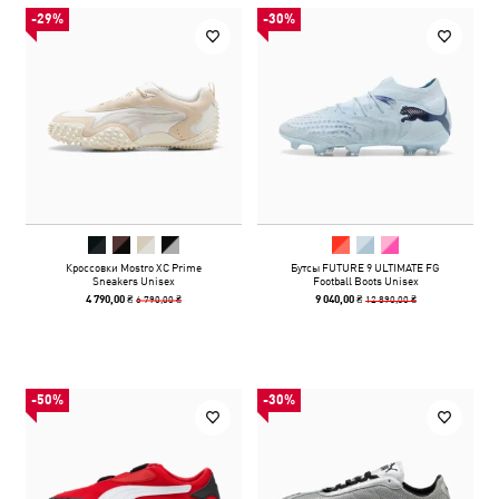
-29%
-30%
Кроссовки Mostro XC Prime
Бутсы FUTURE 9 ULTIMATE FG
Sneakers Unisex
Football Boots Unisex
6 790,00 ₴
12 890,00 ₴
4 790,00 ₴
9 040,00 ₴
-50%
-30%