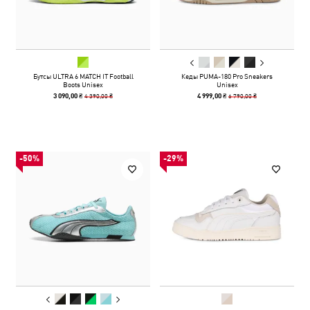
Бутсы ULTRA 6 MATCH IT Football
Кеды PUMA-180 Pro Sneakers
Boots Unisex
Unisex
4 390,00 ₴
6 790,00 ₴
3 090,00 ₴
4 999,00 ₴
-50%
-29%