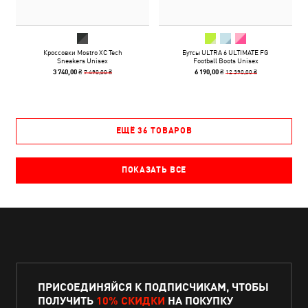
Кроссовки Mostro XC Tech
Бутсы ULTRA 6 ULTIMATE FG
Sneakers Unisex
Football Boots Unisex
7 490,00 ₴
12 390,00 ₴
3 740,00 ₴
6 190,00 ₴
ЕЩЁ 36 ТОВАРОВ
ПОКАЗАТЬ ВСЕ
ПРИСОЕДИНЯЙСЯ К ПОДПИСЧИКАМ, ЧТОБЫ
ПОЛУЧИТЬ
10% СКИДКИ
НА ПОКУПКУ