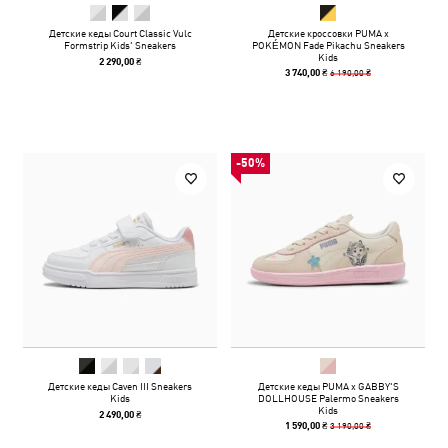
Детские кеды Court Classic Vulc
Детские кроссовки PUMA x
Formstrip Kids' Sneakers
POKÉMON Fade Pikachu Sneakers
Kids
2 290,00 ₴
6 190,00 ₴
3 740,00 ₴
-50%
Детские кеды Caven III Sneakers
Детские кеды PUMA x GABBY'S
Kids
DOLLHOUSE Palermo Sneakers
Kids
2 490,00 ₴
3 190,00 ₴
1 590,00 ₴