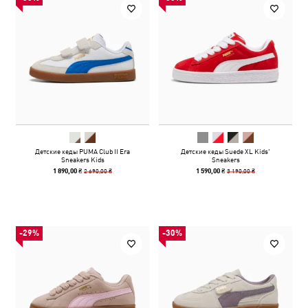
Детские кеды PUMA Club II Era
Детские кеды Suede XL Kids'
Sneakers Kids
Sneakers
2 690,00 ₴
3 190,00 ₴
1 890,00 ₴
1 590,00 ₴
-29%
-30%