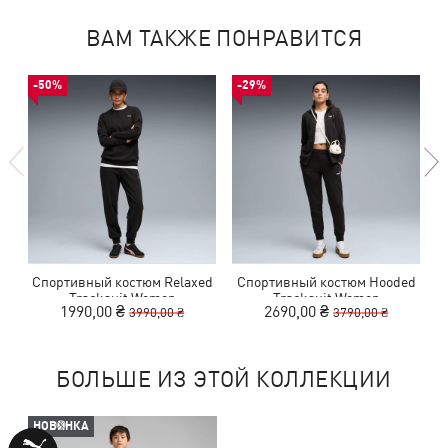
ВАМ ТАКЖЕ ПОНРАВИТСЯ
-50%
-29%
Спортивный костюм Relaxed
Спортивный костюм Hooded
С
Tracksuit Women
Tracksuit Women
1990,00 ₴
2690,00 ₴
3990,00 ₴
3790,00 ₴
БОЛЬШЕ ИЗ ЭТОЙ КОЛЛЕКЦИИ
НОВИНКА