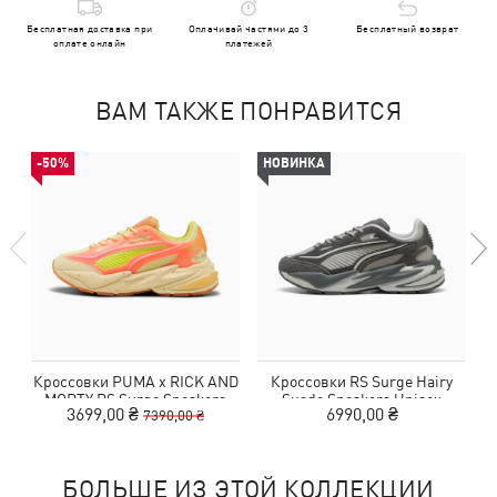
Бесплатная доставка при
Оплачивай частями до 3
Бесплатный возврат
оплате онлайн
платежей
ВАМ ТАКЖЕ ПОНРАВИТСЯ
-50%
НОВИНКА
Кроссовки PUMA x RICK AND
Кроссовки RS Surge Hairy
MORTY RS Surge Sneakers
Suede Sneakers Unisex
3699,00 ₴
6990,00 ₴
7390,00 ₴
Unisex
БОЛЬШЕ ИЗ ЭТОЙ КОЛЛЕКЦИИ