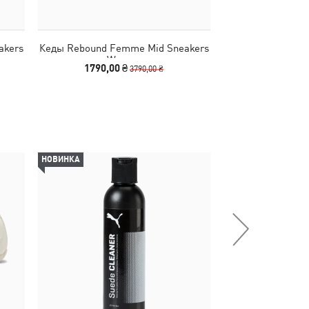
akers
Кеды Rebound Femme Mid Sneakers
Кеды Rebound Fe
Women
Wo
1790,00 ₴
3990
3790,00 ₴
НОВИНКА
-54%