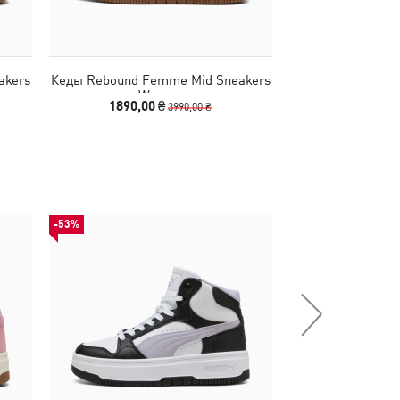
akers
Кеды Rebound Femme Mid Sneakers
Кеды Carina M
Women
Wo
1890,00 ₴
1890,00
3990,00 ₴
-53%
НОВИНКА