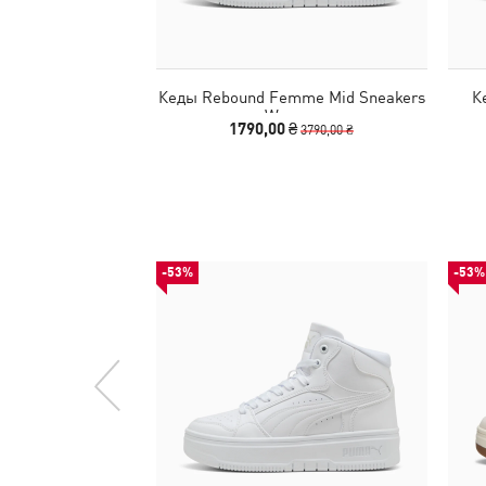
Кеды Rebound Femme Mid Sneakers
К
Women
1790,00 ₴
3790,00 ₴
-53%
-53%