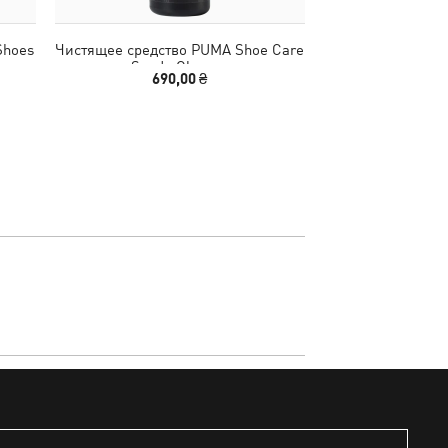
Shoes
Чистящее средство PUMA Shoe Care
Ботинки Snowbae 
Suede Cleaner
Wo
690,00 ₴
2290,00