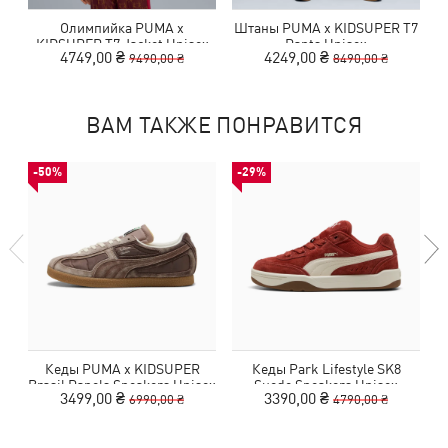
Олимпийка PUMA x
Штаны PUMA x KIDSUPER T7
KIDSUPER T7 Jacket Unisex
Pants Unisex
4749,00 ₴
4249,00 ₴
9490,00 ₴
8490,00 ₴
ВАМ ТАКЖЕ ПОНРАВИТСЯ
-50%
-29%
Кеды PUMA x KIDSUPER
Кеды Park Lifestyle SK8
К
Brasil Panels Sneakers Unisex
Suede Sneakers Unisex
3499,00 ₴
3390,00 ₴
6990,00 ₴
4790,00 ₴