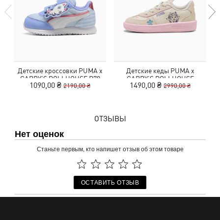
Детские кроссовки PUMA x
Детские кеды PUMA x
GABBY'S DOLLHOUSE R78
GABBY'S DOLLHOUSE
1090,00 ₴
1490,00 ₴
2190,00 ₴
2990,00 ₴
Sneakers Toddlers
Palermo Sneakers Toddlers
ОТЗЫВЫ
Нет оценок
Станьте первым, кто напишет отзыв об этом товаре
ОСТАВИТЬ ОТЗЫВ