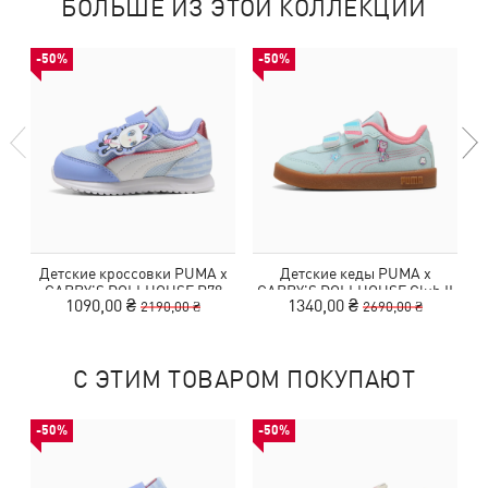
БОЛЬШЕ ИЗ ЭТОЙ КОЛЛЕКЦИИ
-50%
-50%
Детские кроссовки PUMA x
Детские кеды PUMA x
GABBY'S DOLLHOUSE R78
GABBY'S DOLLHOUSE Club II
1090,00 ₴
1340,00 ₴
2190,00 ₴
2690,00 ₴
Sneakers Toddlers
Era Sneakers Toddlers
С ЭТИМ ТОВАРОМ ПОКУПАЮТ
-50%
-50%