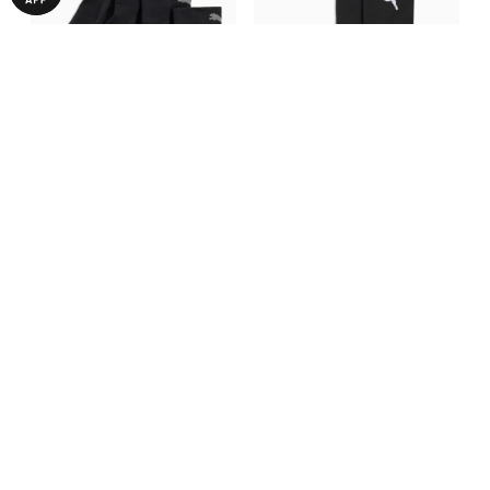
Носки PUMA Running Quarter
Носки PUMA Elite Running
Socks Unisex 2 Pack
Crew Socks Unisex 1 Pack
990,00 ₴
990,00 ₴
С ЭТИМ ТОВАРОМ ПОКУПАЮТ
-30%
-29%