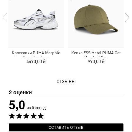
Кроссовки PUMA Morphic
Кепка ESS Metal PUMA Cat
К
Base Sneakers
Baseball Cap
4490,00 ₴
990,00 ₴
ОТЗЫВЫ
2 оценки
5,0
из 5 звезд
ОСТАВИТЬ ОТЗЫВ