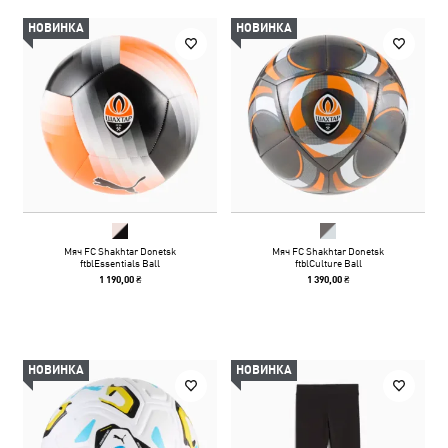
НОВИНКА
НОВИНКА
Мяч FC Shakhtar Donetsk
Мяч FC Shakhtar Donetsk
ftblEssentials Ball
ftblCulture Ball
1 190,00 ₴
1 390,00 ₴
НОВИНКА
НОВИНКА