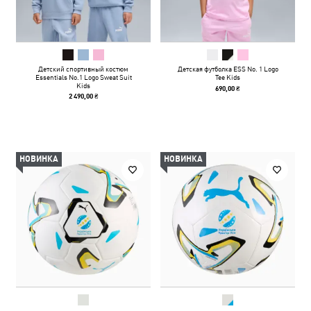
Детский спортивный костюм
Детская футболка ESS No. 1 Logo
Essentials No.1 Logo Sweat Suit
Tee Kids
Kids
690,00 ₴
2 490,00 ₴
НОВИНКА
НОВИНКА