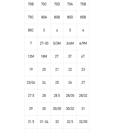
70B
70C
70D
75A
75B
75C
80A
80B
80D
85B
85C
3
4
5
6
7
27-30
0/3M
3/6M
6/9M
12M
18M
2T
3T
4T
19
20
21
22
23
23/26
24
25
26
27
27.5
28
28.5
28/30
28/32
29
30
30/30
30/32
31
31.5
31-34
32
32.5
32/30