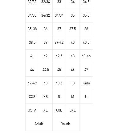
32/32
32/34
33
34
34.5
34/30
34/32
34/34
35
35.5
35-38
36
37
37.5
38
38.5
39
39-42
40
40.5
41
42
42.5
43
43-46
44
44.5
45
46
47
47-49
48
48.5
18
Kids
XXS
XS
S
M
L
OSFA
XL
XXL
3XL
Adult
Youth