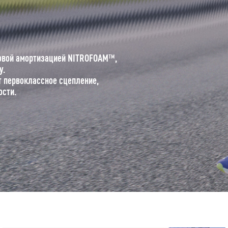
овой амортизацией NITROFOAM™,
у.
 первоклассное сцепление,
ости.