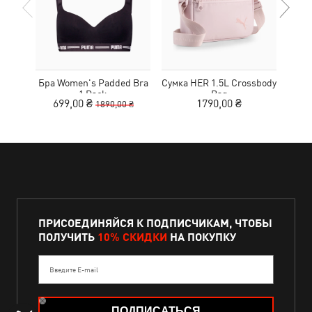
Бра Women's Padded Bra
Сумка HER 1.5L Crossbody
Кед
1 Pack
Bag
Sue
699,00 ₴
1790,00 ₴
1890,00 ₴
ПРИСОЕДИНЯЙСЯ К ПОДПИСЧИКАМ, ЧТОБЫ
ПОЛУЧИТЬ
10% СКИДКИ
НА ПОКУПКУ
Введите E-mail
ПОДПИСАТЬСЯ