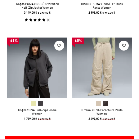
Кофта PUMA x ROSÉ Oversized
Штаны PUMA x ROSÉ T7 Track
Half-Zip Jacket Women
Pants Women
6 290,00 ₴
5 990,00 ₴
3 149,00 ₴
2 999,00 ₴
(
1
)
-66%
-60%
Кофта YONA Full-Zip Hoodie
Штаны YONA Parachute Pants
Women
Women
5 290,00 ₴
6 290,00 ₴
1 799,00 ₴
2 499,00 ₴