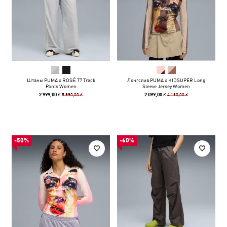
Штаны PUMA x ROSÉ T7 Track
Лонгслив PUMA x KIDSUPER Long
Pants Women
Sleeve Jersey Women
5 990,00 ₴
4 190,00 ₴
2 999,00 ₴
2 099,00 ₴
-50%
-60%