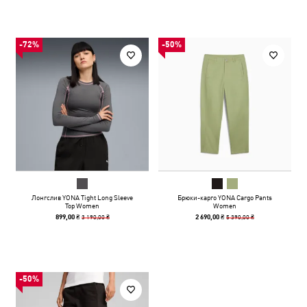
-72%
-50%
Лонгслив YONA Tight Long Sleeve
Брюки-карго YONA Cargo Pants
Top Women
Women
3 190,00 ₴
5 390,00 ₴
899,00 ₴
2 690,00 ₴
-50%