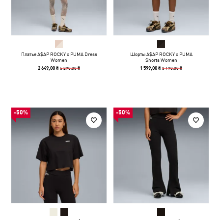
Платье A$AP ROCKY x PUMA Dress
Шорты A$AP ROCKY x PUMA
Women
Shorts Women
5 290,00 ₴
3 190,00 ₴
2 649,00 ₴
1 599,00 ₴
-50%
-50%