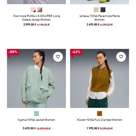
Лонгслив PUMA x KIDSUPER Long
Штаны YONA Parachute Pants
Sleeve Jersey Women
Women
4 190,00 ₴
6 290,00 ₴
2 099,00 ₴
2 499,00 ₴
-58%
-62%
Куртка YONA Jacket Women
Жилет YONA Full-Zip Vest Women
13 590,00 ₴
5 290,00 ₴
5 699,00 ₴
1 999,00 ₴