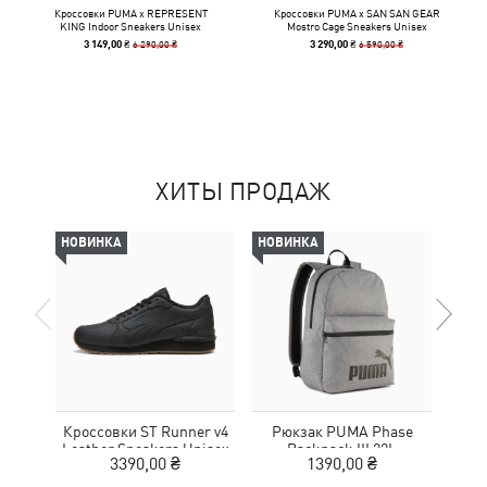
Кроссовки PUMA x REPRESENT
Кроссовки PUMA x SAN SAN GEAR
KING Indoor Sneakers Unisex
Mostro Cage Sneakers Unisex
6 290,00 ₴
6 590,00 ₴
3 149,00 ₴
3 290,00 ₴
ХИТЫ ПРОДАЖ
НОВИНКА
НОВИНКА
-50%
Кроссовки ST Runner v4
Рюкзак PUMA Phase
Кро
Leather Sneakers Unisex
Backpack III 22L
Tr
3390,00 ₴
1390,00 ₴
1