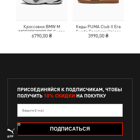
Кроссовки BMW M
Кеды PUMA Club II Era
Жен
MOTORSPORT RS Surge
Suede Sneakers Unisex
Wom
6790,00 ₴
3990,00 ₴
3
Sneakers Unisex
ПРИСОЕДИНЯЙСЯ К ПОДПИСЧИКАМ, ЧТОБЫ
ПОЛУЧИТЬ
10% СКИДКИ
НА ПОКУПКУ
Введите E-mail
ПОДПИСАТЬСЯ