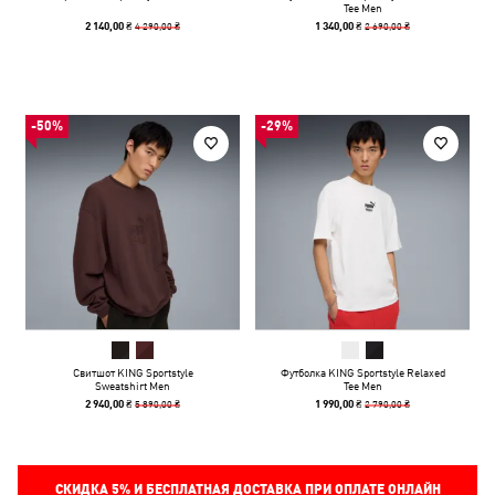
Tee Men
4 290,00 ₴
2 690,00 ₴
2 140,00 ₴
1 340,00 ₴
-50%
-29%
Свитшот KING Sportstyle
Футболка KING Sportstyle Relaxed
Sweatshirt Men
Tee Men
5 890,00 ₴
2 790,00 ₴
2 940,00 ₴
1 990,00 ₴
СКИДКА
5%
И БЕСПЛАТНАЯ ДОСТАВКА ПРИ ОПЛАТЕ ОНЛАЙН