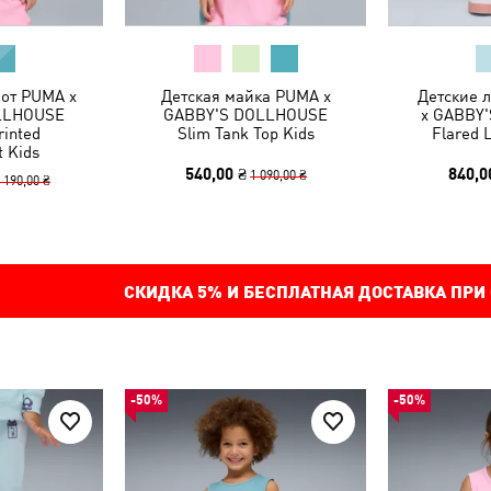
от PUMA x
Детская майка PUMA x
Детские 
LLHOUSE
GABBY'S DOLLHOUSE
x GABBY
rinted
Slim Tank Top Kids
Flared 
t Kids
540,00 ₴
840,0
1 090,00 ₴
 190,00 ₴
СКИДКА
5%
И БЕСПЛАТНАЯ ДОСТАВКА ПРИ
-50%
-50%