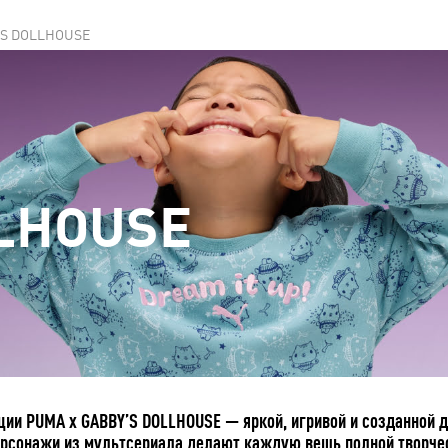
'S DOLLHOUSE
LHOUSE
ции PUMA x GABBY’S DOLLHOUSE — яркой, игривой и созданной
ерсонажи из мультсериала делают каждую вещь полной творчес