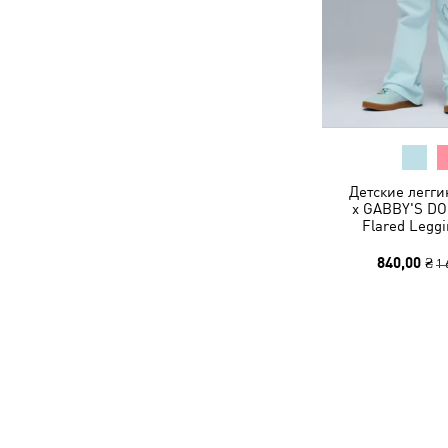
Детские легг
x GABBY'S D
Flared Leggi
840,00 ₴
1 