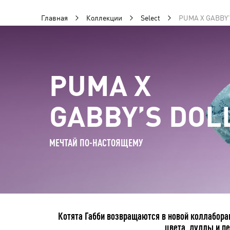
Главная
Коллекции
Select
PUMA X GABBY
PUMA X
GABBY’S DOL
МЕЧТАЙ ПО-НАСТОЯЩЕМУ
Котята Габби возвращаются в новой коллабора
цвета, дудлы и п