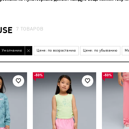
USE
7
ТОВАРОВ
Умолчанию
Цене: по возрастанию
Цене: по убыванию
Ма
-50%
-50%