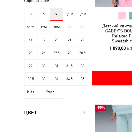
Сбросить все
5
6
7
0/3M
3/6M
Детский свитш
6/9M
12M
18M
2T
3T
GABBY'S DO
Relaxed P
4T
19
20
21
22
Sweatshir
1 090,00 ₴
2
23
24
27.5
28
28.5
29
30
31
31.5
32
32.5
33
34
34.5
35
Kids
Youth
-50%
ЦВЕТ