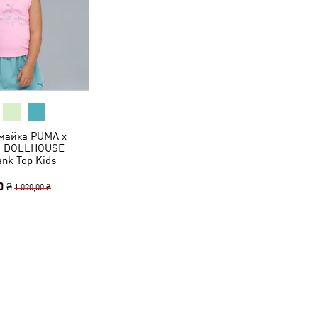
 майка PUMA x
S DOLLHOUSE
ank Top Kids
0 ₴
1 090,00 ₴