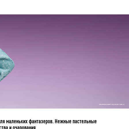
 для маленьких фантазеров. Нежные пастельные
тва и очарования.