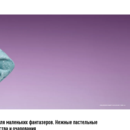
 для маленьких фантазеров. Нежные пастельные
тва и очарования.