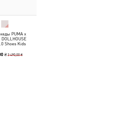
 кеды PUMA x
S DOLLHOUSE
.0 Shoes Kids
00 ₴
3 490,00 ₴