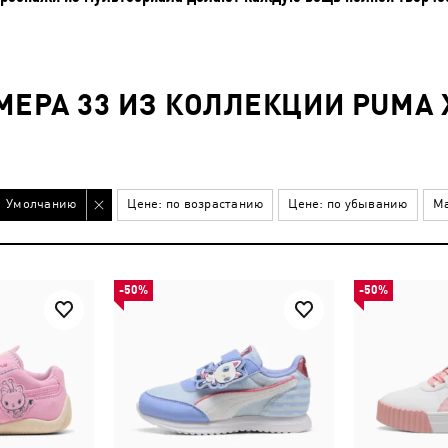
ЕРА 33 ИЗ КОЛЛЕКЦИИ PUMA X
Умолчанию
Цене: по возрастанию
Цене: по убыванию
Ма
-50%
-50%