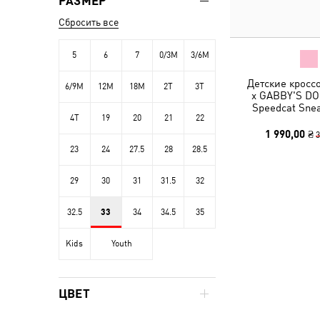
РАЗМЕР
Сбросить все
5
6
7
0/3M
3/6M
Детские кросс
6/9M
12M
18M
2T
3T
x GABBY'S D
Speedcat Snea
4T
19
20
21
22
1 990,00 ₴
3
23
24
27.5
28
28.5
29
30
31
31.5
32
32.5
33
34
34.5
35
Kids
Youth
ЦВЕТ