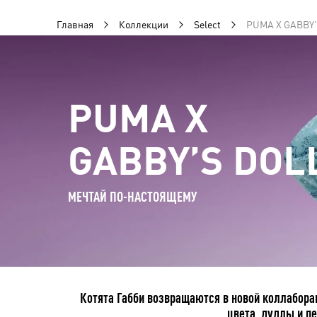
Главная
Коллекции
Select
PUMA X GABBY
PUMA X
GABBY’S DOL
МЕЧТАЙ ПО-НАСТОЯЩЕМУ
Котята Габби возвращаются в новой коллабора
цвета, дудлы и п