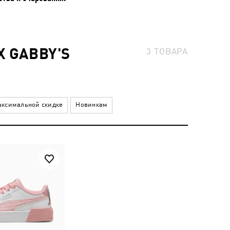
 GABBY'S
3
ТОВАРА
ксимальной скидке
Новинкам