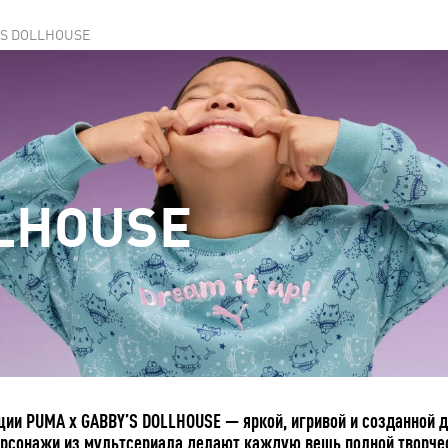
'S DOLLHOUSE
LHOUSE
ции PUMA x GABBY’S DOLLHOUSE — яркой, игривой и созданной
ерсонажи из мультсериала делают каждую вещь полной творчес