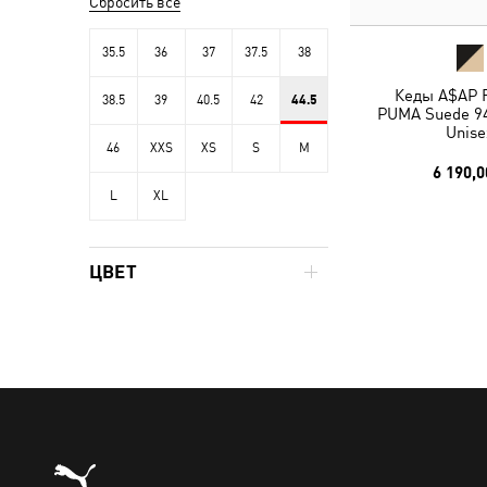
Сбросить все
35.5
36
37
37.5
38
Кеды A$AP 
38.5
39
40.5
42
44.5
PUMA Suede 94
Unise
46
XXS
XS
S
M
6 190,0
L
XL
ЦВЕТ