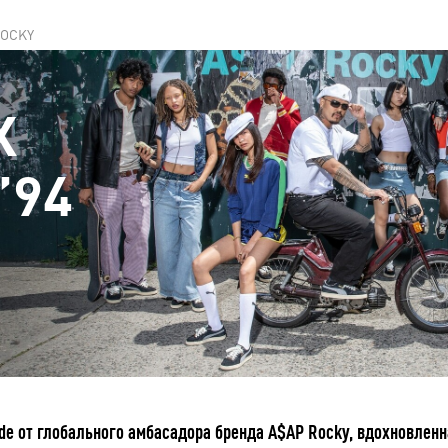
ROCKY
X
’94
e от глобального амбасадора бренда A$AP Rocky, вдохновленн