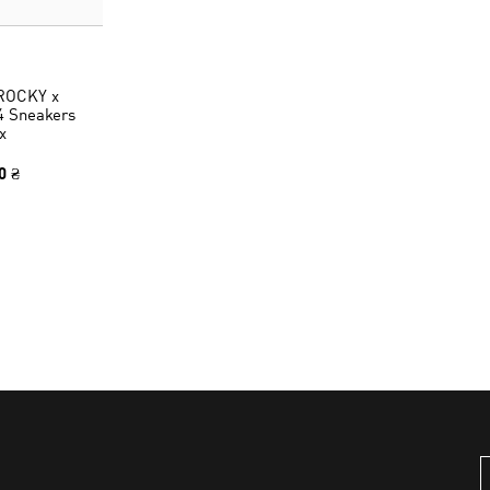
ROCKY x
 Sneakers
x
0 ₴