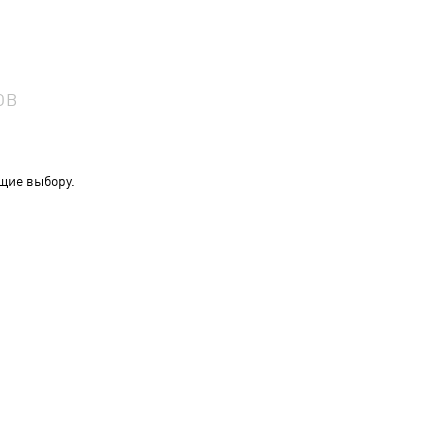
ОВ
щие выбору.