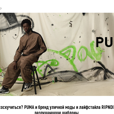
P
PU
соскучиться? PUMA и бренд уличной моды и лайфстайла RIPNDI
разрушающую шаблоны.