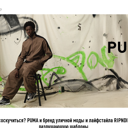
P
PU
соскучиться? PUMA и бренд уличной моды и лайфстайла RIPNDI
разрушающую шаблоны.