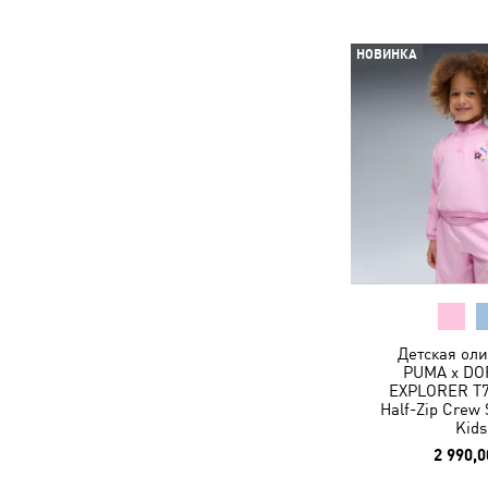
НОВИНКА
Детская ол
PUMA x DO
EXPLORER T7
Half-Zip Crew 
Kids
2 990,0