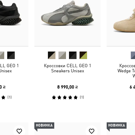
LL GEO 1
Кроссовки CELL GEO 1
Кроссо
Unisex
Sneakers Unisex
Wedge T
0 ₴
8 990,00 ₴
6 
(
1
)
(
1
)
НОВИНКА
НОВИНКА