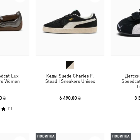
dcat Lux
Кеды Suede Charles F.
Детски
ers Women
Stead I Sneakers Unisex
Speedca
T
0 ₴
6 490,00 ₴
3 
(
1
)
НОВИНКА
НОВИНКА