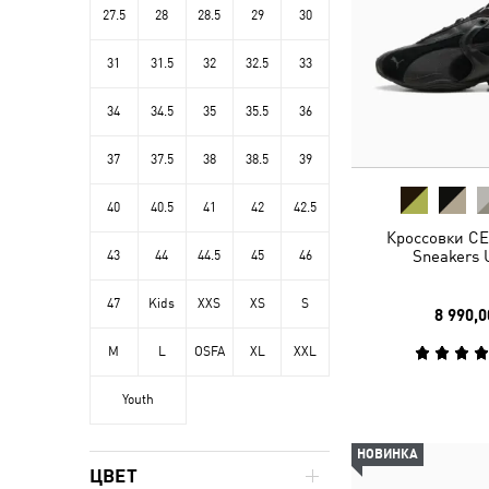
27.5
28
28.5
29
30
31
31.5
32
32.5
33
34
34.5
35
35.5
36
37
37.5
38
38.5
39
40
40.5
41
42
42.5
Кроссовки CE
Sneakers 
43
44
44.5
45
46
47
Kids
XXS
XS
S
8 990,0
M
L
OSFA
XL
XXL
Youth
НОВИНКА
ЦВЕТ