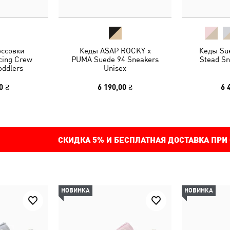
оссовки
Кеды A$AP ROCKY x
Кеды Sue
acing Crew
PUMA Suede 94 Sneakers
Stead Sn
oddlers
Unisex
0 ₴
6 190,00 ₴
6 
СКИДКА
5%
И БЕСПЛАТНАЯ ДОСТАВКА ПРИ
НОВИНКА
НОВИНКА