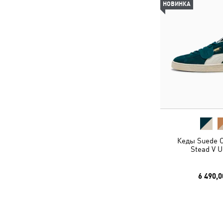
НОВИНКА
Кеды Suede C
Stead V U
6 490,0