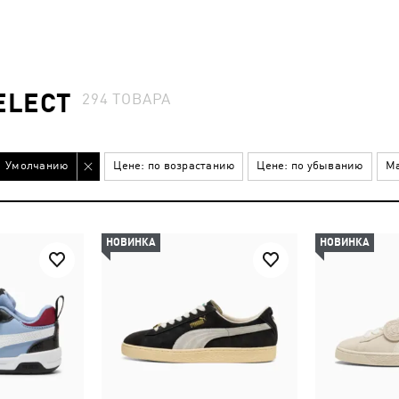
ELECT
294
ТОВАРА
Умолчанию
Цене: по возрастанию
Цене: по убыванию
Ма
НОВИНКА
НОВИНКА