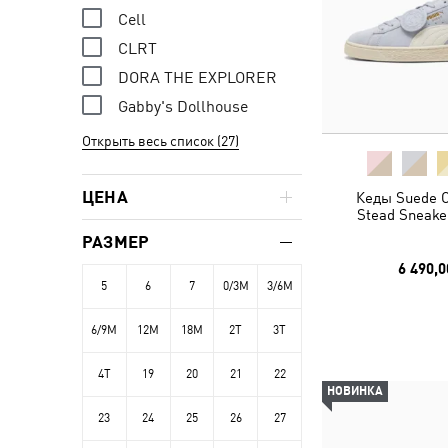
Cell
CLRT
DORA THE EXPLORER
Gabby's Dollhouse
Открыть весь список (27)
ЦЕНА
Кеды Suede C
Stead Sneake
РАЗМЕР
6 490,0
5
6
7
0/3M
3/6M
6/9M
12M
18M
2T
3T
4T
19
20
21
22
НОВИНКА
23
24
25
26
27